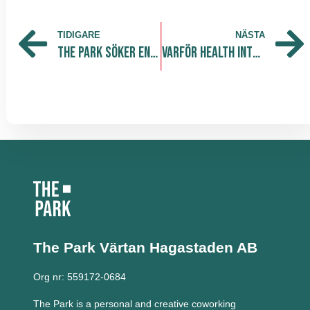
TIDIGARE
NÄSTA
The Park söker en redovisningsekonom med controllerambitioner
Varför Health Integrator står ut bland dagens hälsoplattformar
The Park Värtan
Hagastaden AB
Org nr: 559172-0684
The Park is a personal and creative coworking