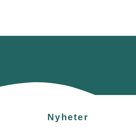
HAGA
Coworking
Conference
Academy
News & 
Nyheter