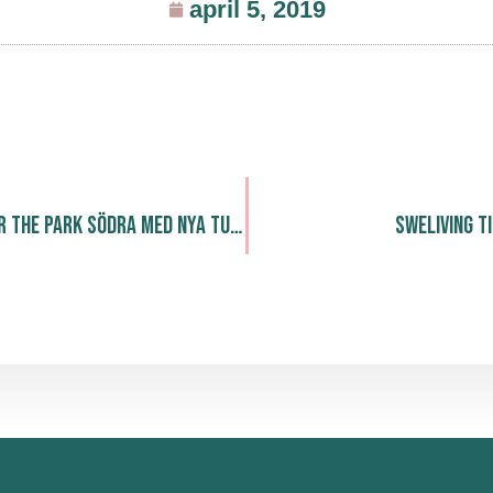
april 5, 2019
DJ Goldshot fyller The Park Södra med nya tunes!
Sweliving t