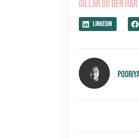
Gillar du den här
LinkedIn
Pooriy