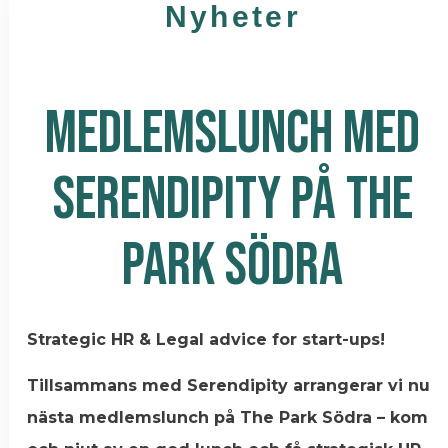
Nyheter
MEDLEMSLUNCH MED
SERENDIPITY PÅ THE
PARK SÖDRA
Strategic HR & Legal advice for start-ups!
Tillsammans med Serendipity arrangerar vi nu
nästa medlemslunch på The Park Södra – kom