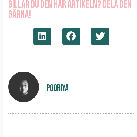
Gillar du den här artikeln? Dela den
gärna!
Pooriya