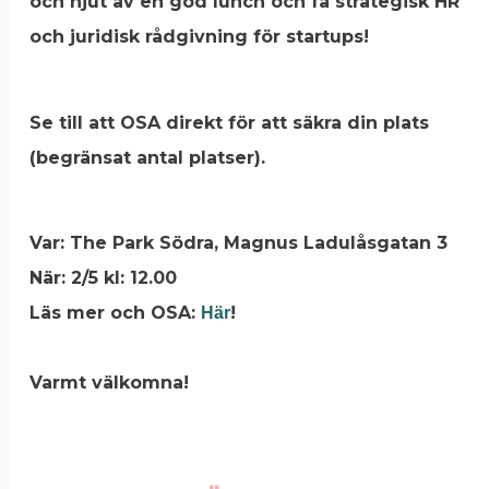
och njut av en god lunch och få strategisk HR
och juridisk rådgivning för startups!
Se till att OSA direkt för att säkra din plats
(begränsat antal platser).
Var: The Park Södra, Magnus Ladulåsgatan 3
När: 2/5 kl: 12.00
Läs mer och OSA:
!
Här
Varmt välkomna!