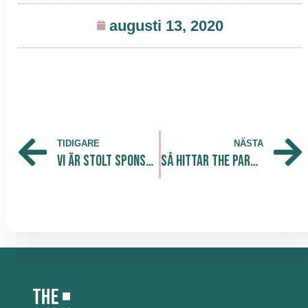
augusti 13, 2020
TIDIGARE
NÄSTA
Vi är stolt sponsor till Peter och hans företag Frost Limited
Så hittar The Park balansen mellan kontor och karantän