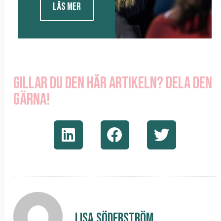
LÄS MER
Gillar du den här artikeln? Dela den
gärna!
Lisa Söderström