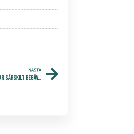
NÄSTA
Brainpool: Hubben som boostar särskilt begåvade ungdomar