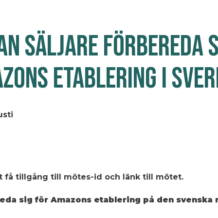
AN SÄLJARE FÖRBEREDA S
ZONS ETABLERING I SVER
usti
t få tillgång till mötes-id och länk till mötet.
ereda sig för Amazons etablering på den svensk