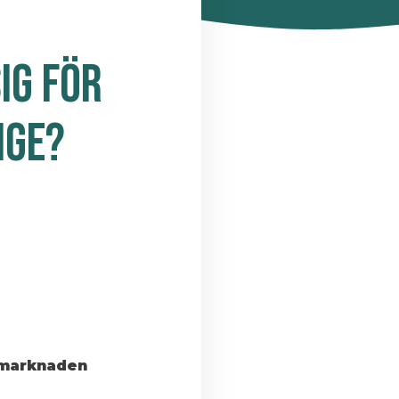
IG FÖR
IGE?
a marknaden