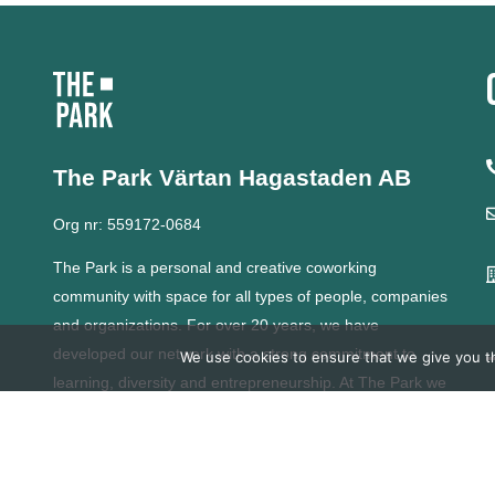
The Park Värtan
Hagastaden AB
Org nr: 559172-0684
The Park is a personal and creative coworking
community with space for all types of people, companies
and organizations.
For over 20 years, we have
developed our network with a strong commitment to
We use cookies to ensure that we give you th
learning, diversity and entrepreneurship.
At The Park we
grow together.