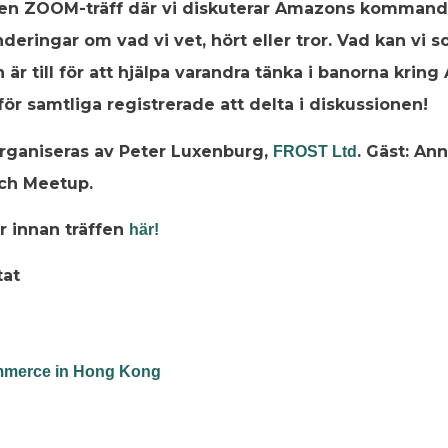
en ZOOM-träff där vi diskuterar Amazons kommande 
deringar om vad vi vet, hört eller tror. Vad kan vi s
 är till för att hjälpa varandra tänka i banorna krin
ör samtliga registrerade att delta i diskussionen!
organiseras av Peter Luxenburg,
. Gäst: An
FROST Ltd
och Meetup.
r innan träffen
här!
tat
mmerce in Hong Kong