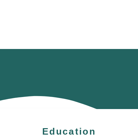
HAGA
Coworking
Conference
Academy
News & 
Education