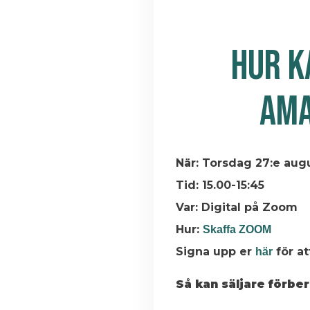
HUR K
AMA
När: Torsdag 27:e aug
Tid: 15.00-15:45
Var: Digital på Zoom
Hur:
Skaffa ZOOM
Signa upp er
för at
här
Så kan säljare förb