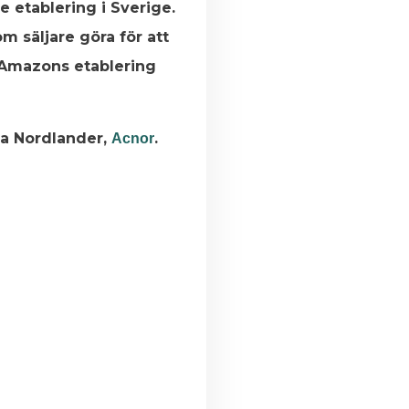
etablering i Sverige.
om säljare göra för att
g Amazons etablering
na Nordlander,
.
Acnor