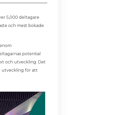
över 5,000 deltagare
ssaste och mest bokade
 genom
deltagarnas potential
äxt och utveckling. Det
 utveckling för att