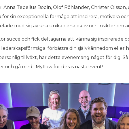
, Anna Tebelius Bodin, Olof Röhlander, Christer Olsson, 
 för sin exceptionella förmåga att inspirera, motivera o
 delade med sig av sina unika perspektiv och insikter om 
r succé och fick deltagarna att känna sig inspirerade o
n ledarskapsförmåga, förbättra din självkännedom eller h
personlig tillväxt, har detta evenemang något för dig. Så 
er och gå med i Myflow för deras nästa event!