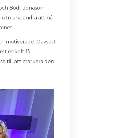
och Bodil Jonason.
ch utmana andra att nå
ämnet.
ch motiverade.
Oavsett
elt enkelt få
se till att markera den