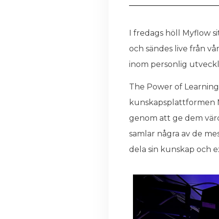
I fredags höll Myflow s
och sändes live från v
inom personlig utveckli
The Power of Learning 
kunskapsplattformen Myf
genom att ge dem värdef
samlar några av de mes
dela sin kunskap och e