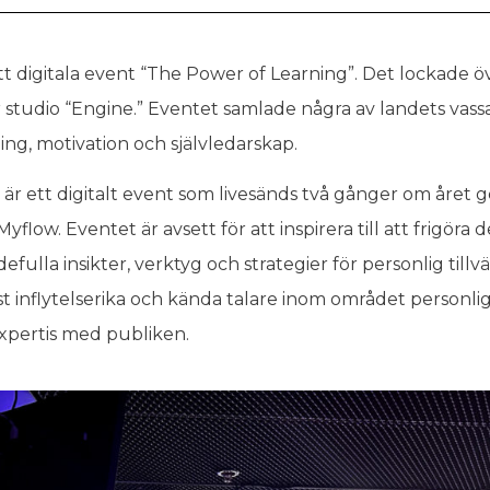
itt digitala event “The Power of Learning”. Det lockade 
år studio “Engine.” Eventet samlade några av landets va
ng, motivation och självledarskap.
är ett digitalt event som livesänds två gånger om året
low. Eventet är avsett för att inspirera till att frigöra 
ulla insikter, verktyg och strategier för personlig tillv
t inflytelserika och kända talare inom området personlig
xpertis med publiken.