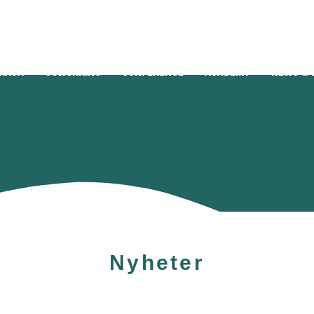
HAGA
Coworking
Conference
Academy
News & 
Nyheter