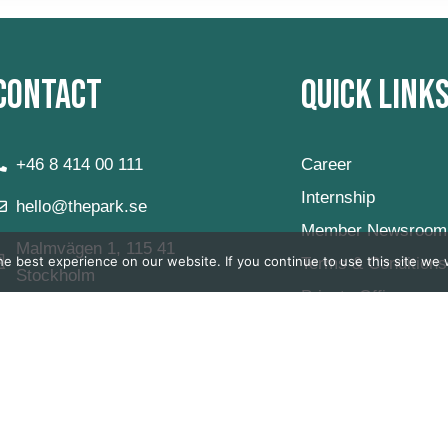
Contact
Quick Link
+46 8 414 00 111
Career
Internship
hello@thepark.se
Member Newsroom
Malmvägen 1, 115 41
e best experience on our website. If you continue to use this site we w
Terms & Conditions
Stockholm
Private Office
Virtual Office
FAQ
Våra Öppettider