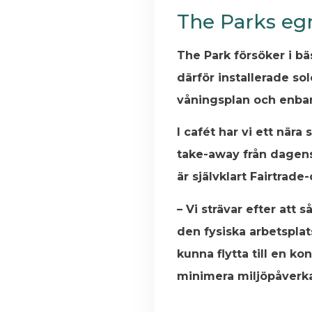
The Parks egn
The Park försöker i bä
därför installerade sol
våningsplan och enbart
I cafét har vi ett nä
take-away från dagens 
är självklart Fairtrade-
– Vi strävar efter att
den fysiska arbetsplat
kunna flytta till en k
minimera miljöpåverk