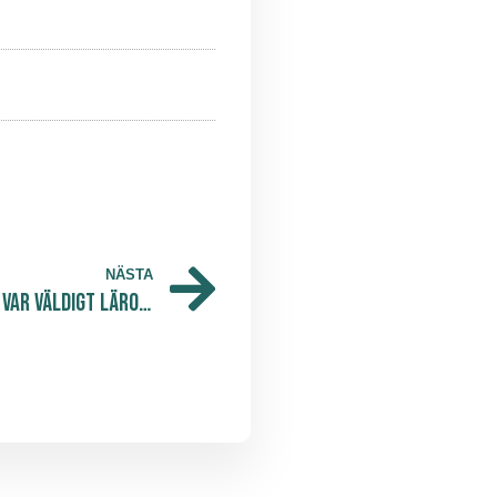
NÄSTA
“Praktikperioden på The Park var väldigt lärorik och hands-on”