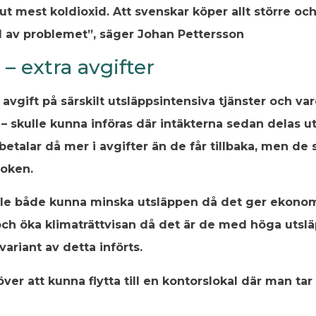
t mest koldioxid. Att svenskar köper allt större och
el av problemet”, säger Johan Pettersson
– extra avgifter
 avgift på särskilt utsläppsintensiva tjänster och va
– skulle kunna införas där intäkterna sedan delas ut 
talar då mer i avgifter än de får tillbaka, men de 
boken.
lle både kunna minska utsläppen då det ger ekonomi
och öka klimaträttvisan då det är de med höga utsl
ariant av detta införts.
ver att kunna flytta till en kontorslokal där man tar