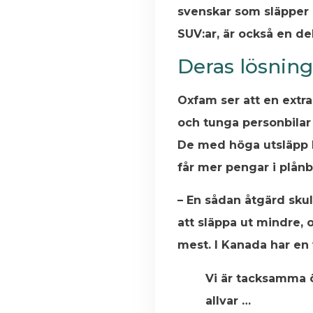
svenskar som släpper u
SUV:ar, är också en d
Deras lösning 
Oxfam ser att en extra
och tunga personbilar 
De med höga utsläpp be
får mer pengar i plån
– En sådan åtgärd sku
att släppa ut mindre, 
mest. I Kanada har en v
Vi är tacksamma ö
allvar …