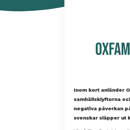
OXFAM
Inom kort anländer Ox
samhällsklyftorna och
negativa påverkan på
svenskar släpper ut 