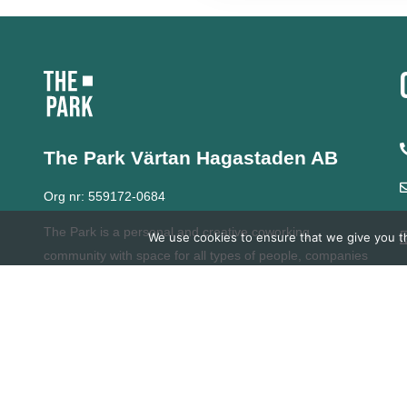
The Park Värtan
Hagastaden AB
Org nr: 559172-0684
The Park is a personal and creative coworking
We use cookies to ensure that we give you th
community with space for all types of people, companies
and organizations.
For over 20 years, we have
developed our network with a strong commitment to
learning, diversity and entrepreneurship.
At The Park we
grow together.