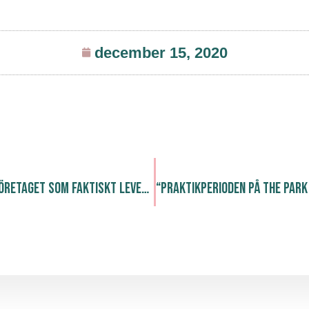
december 15, 2020
Snacka Snyggt – företaget som faktiskt lever som de lär