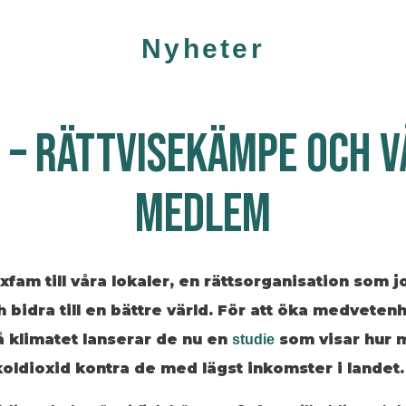
Nyheter
 – RÄTTVISEKÄMPE OCH V
MEDLEM
fam till våra lokaler, en rättsorganisation som j
 bidra till en bättre värld. För att öka medvete
 klimatet lanserar de nu en
som visar hur 
studie
koldioxid kontra de med lägst inkomster i landet