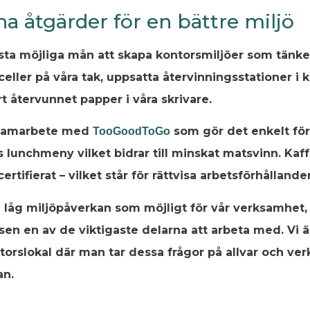
a åtgärder för en bättre miljö
sta möjliga mån att skapa kontorsmiljöer som tänker
celler på våra tak, uppsatta återvinningsstationer i 
 återvunnet papper i våra skrivare.
ra samarbete med
som gör det enkelt för
TooGoodToGo
lunchmeny vilket bidrar till minskat matsvinn. Kaff
certifierat – vilket står för rättvisa arbetsförhållande
 så låg miljöpåverkan som möjligt för vår verksamhet,
sen en av de viktigaste delarna att arbeta med. Vi 
ontorslokal där man tar dessa frågor på allvar och ve
an.