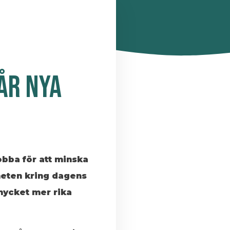
ÅR NYA
obba för att minska
nheten kring dagens
mycket mer rika
.