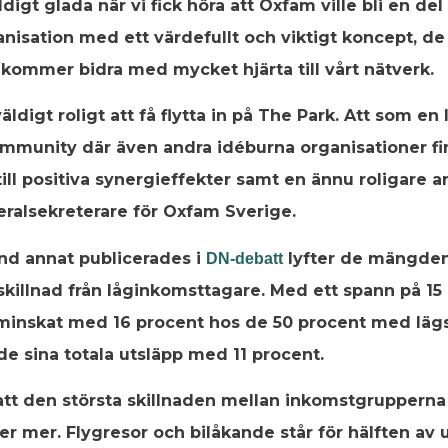
digt glada när vi fick höra att Oxfam ville bli en de
anisation med ett värdefullt och viktigt koncept, de
 kommer bidra med mycket hjärta till vårt nätverk.
äldigt roligt att få flytta in på The Park. Att som en
community där även andra idéburna organisationer 
ill positiva synergieffekter samt en ännu roligare a
ralsekreterare för Oxfam Sverige.
and annat publicerades i
lyfter de mängden 
DN-debatt
l skillnad från låginkomsttagare. Med ett spann på 15
n minskat med 16 procent hos de 50 procent med lä
e sina totala utsläpp med 11 procent.
att den största skillnaden mellan inkomstgrupperna 
r mer. Flygresor och bilåkande står för hälften av 