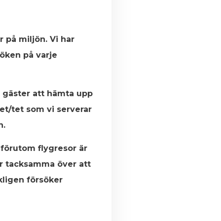
 på miljön. Vi har
köken på varje
 gäster att hämta upp
et/tet som vi serverar
n.
 förutom flygresor är
är tacksamma över att
rkligen försöker