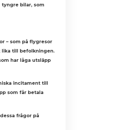
 tyngre bilar, som
ror – som på flygresor
lika till befolkningen.
som har låga utsläpp
ska incitament till
äpp som får betala
 dessa frågor på