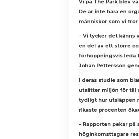
Vi på The Park blev väl
De är inte bara en org
människor som vi tror
– Vi tycker det känns v
en del av ett större 
förhoppningsvis leda t
Johan Pettersson gene
I deras studie som bl
utsätter miljön för til
tydligt hur utsläppe
rikaste procenten ökad
– Rapporten pekar på 
höginkomsttagare rese