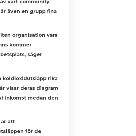
l av vårt community.
 är även en grupp fina
 liten organisation vara
finns kommer
rbetsplats, säger
koldioxidutsläpp rika
 år visar deras diagram
gst inkomst medan den
är att
utsläppen för de