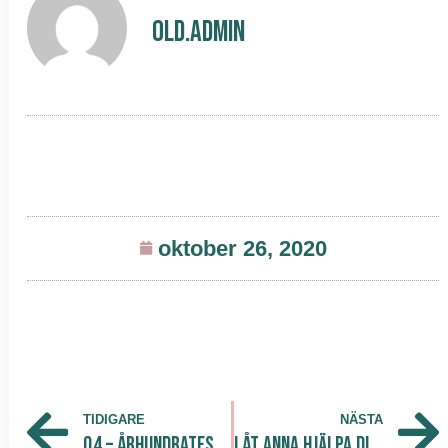
old.admin
oktober 26, 2020
TIDIGARE
NÄSTA
Q4 – Århundrates Q4 för e-handeln
Låt Anna hjälpa dig få en bra start på dagen