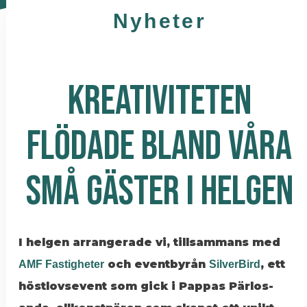
Nyheter
KREATIVITETEN
FLÖDADE BLAND VÅRA
SMÅ GÄSTER I HELGEN
I helgen arrangerade vi, tillsammans med
och eventbyrån
, ett
AMF Fastigheter
SilverBird
höstlovsevent som gick i Pappas Pärlos-