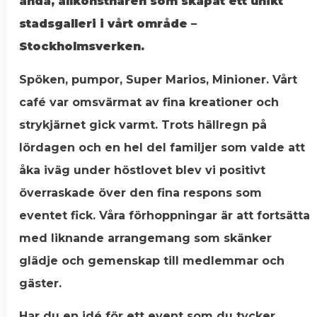
anda, allkonstnären som skapat ett unikt
stadsgalleri i vårt område –
Stockholmsverken.
Spöken, pumpor, Super Marios, Minioner. Vårt
café var omsvärmat av fina kreationer och
strykjärnet gick varmt. Trots hällregn på
lördagen och en hel del familjer som valde att
åka iväg under höstlovet blev vi positivt
överraskade över den fina respons som
eventet fick. Våra förhoppningar är att fortsätta
med liknande arrangemang som skänker
glädje och gemenskap till medlemmar och
gäster.
Har du en idé för ett event som du tycker