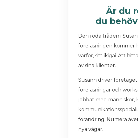
Är du 
du behöve
Den röda tråden i Susan
föreläsningen kommer ho
varför, sitt ikigai. Att h
av sina klienter.
Susann driver företaget
föreläsningar och works
jobbat med människor, ko
kommunikationsspeciali
förändring. Numera även 
nya vägar.