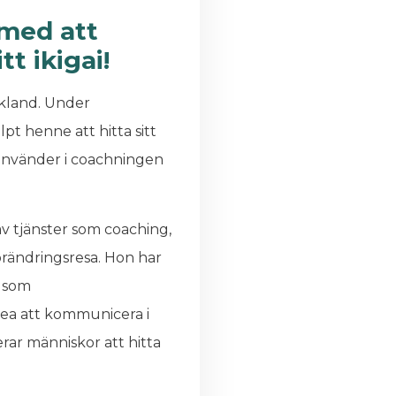
 med att
tt ikigai!
skland. Under
t henne att hitta sitt
ann använder i coachningen
v tjänster som coaching,
örändringsresa. Hon har
t som
dea att kommunicera i
rar människor att hitta