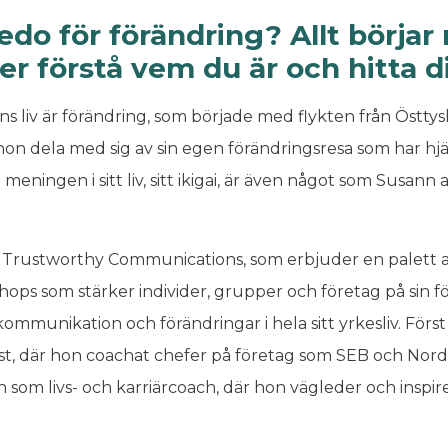
redo för förändring?
Allt börjar
r förstå vem du är och hitta di
ns liv är förändring, som började med flykten från Östty
n dela med sig av sin egen förändringsresa som har hjälp
itta meningen i sitt liv, sitt ikigai, är även något som Sus
 Trustworthy Communications, som erbjuder en palett a
hops som stärker individer, grupper och företag på sin f
mmunikation och förändringar i hela sitt yrkesliv. Förs
st, där hon coachat chefer på företag som SEB och Nor
som livs- och karriärcoach, där hon vägleder och inspire