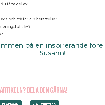
u få ta del av:
t äga och stå för din berättelse?
meningsfullt liv?
s?
ommen på en inspirerande före
Susann!
 artikeln? Dela den gärna!