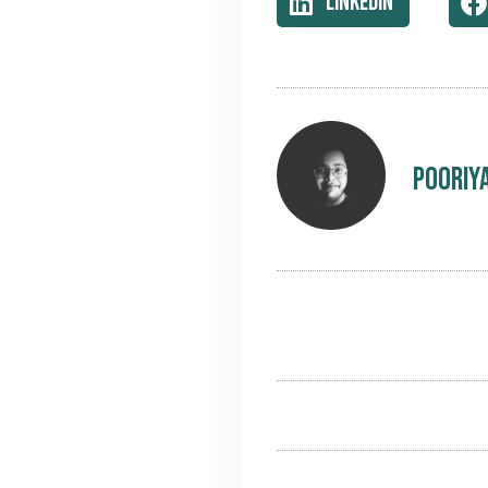
LinkedIn
Pooriy