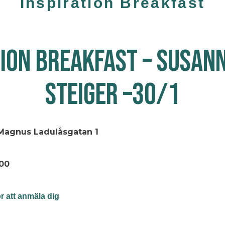
Inspiration Breakfast
TION BREAKFAST – SUSAN
STEIGER –30/1
Magnus Ladulåsgatan 1
:00
ör att anmäla dig