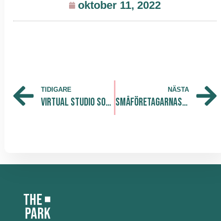
oktober 11, 2022
TIDIGARE
NÄSTA
Virtual Studio Solution makes professional broadcasts more accessible.
Småföretagarnas Riksförbund flyttar in på The Park Södra – Skapar hubb för småföretagare