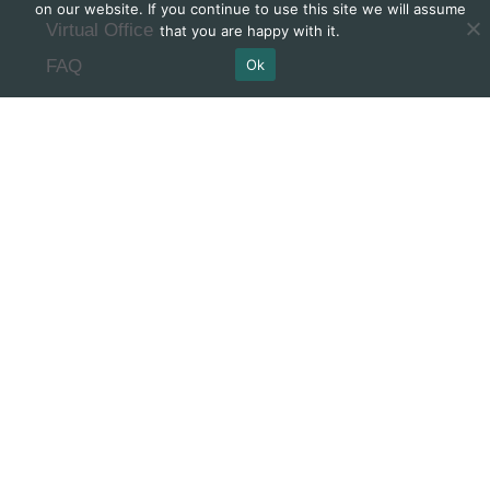
on our website. If you continue to use this site we will assume
Virtual Office
that you are happy with it.
Ok
FAQ
Subscribe to our
newsletter
SUBSCRIBE