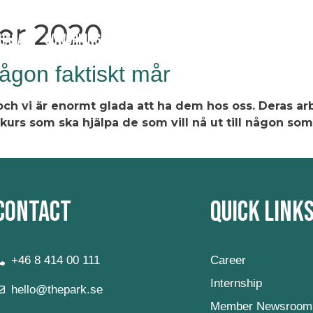
er 2020
HAGA
Coworking
Conference
Academy
News & 
ågon faktiskt mår
r och vi är enormt glada att ha dem hos oss. Deras a
kurs som ska hjälpa de som vill nå ut till någon som
Contact
Quick Link
+46 8 414 00 111
Career
Internship
hello@thepark.se
Member Newsroom