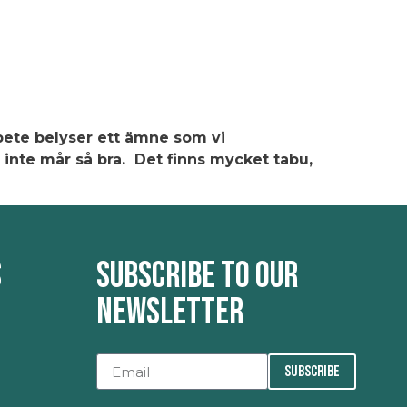
Events
About
Contact
Sign in
rbete belyser ett ämne som vi
 inte mår så bra. Det finns mycket tabu,
s
Subscribe to our
newsletter
SUBSCRIBE