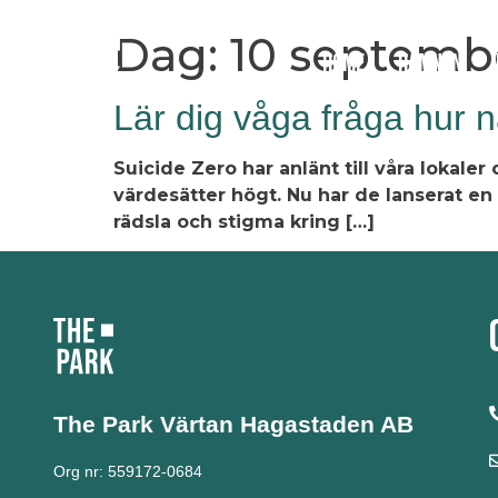
Dag:
10 septemb
Home
Hamnen
Lär dig våga fråga hur n
Suicide Zero har anlänt till våra lokale
värdesätter högt. Nu har de lanserat en 
rädsla och stigma kring […]
The Park Värtan
Hagastaden AB
Org nr: 559172-0684