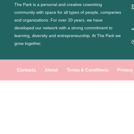
The Park is a personal and creative coworking
community with space for all types of people, companies
and organizations.
For over 20 years, we have
developed our network with a strong commitment to
learning, diversity and entrepreneurship.
At The Park we
grow together.
Contacts
About
Terms & Conditions
Privacy