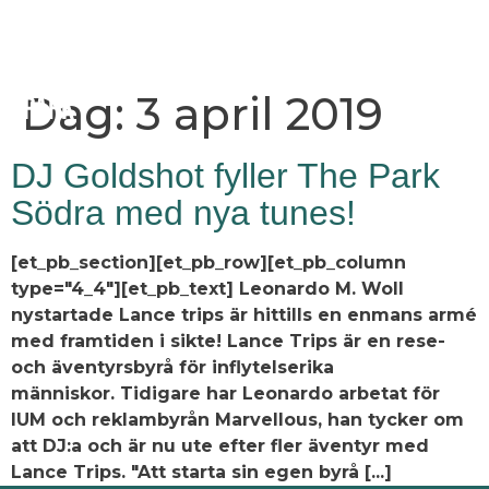
Dag:
3 april 2019
DJ Goldshot fyller The Park
Södra med nya tunes!
[et_pb_section][et_pb_row][et_pb_column
type="4_4"][et_pb_text] Leonardo M. Woll
nystartade Lance trips är hittills en enmans armé
med framtiden i sikte! Lance Trips är en rese-
och äventyrsbyrå för inflytelserika
människor. Tidigare har Leonardo arbetat för
IUM och reklambyrån Marvellous, han tycker om
att DJ:a och är nu ute efter fler äventyr med
Lance Trips. "Att starta sin egen byrå [...]