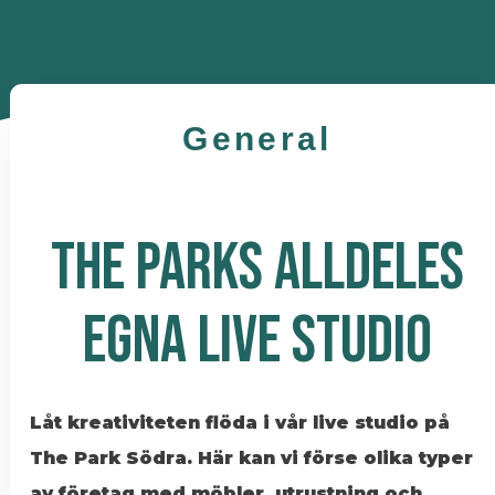
General
THE PARKS ALLDELES
EGNA LIVE STUDIO
Låt kreativiteten flöda i vår live studio på
The Park Södra. Här kan vi förse olika typer
av företag med möbler, utrustning och