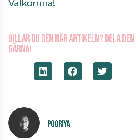
Välkomna!
Gillar du den här artikeln? Dela den
gärna!
Pooriya