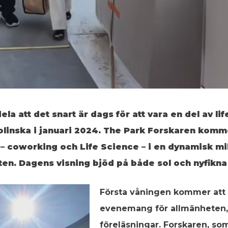
la att det snart är dags för att vara en del av lif
linska i januari 2024. The Park Forskaren komme
r – coworking och Life Science – i en dynamisk mi
en. Dagens visning bjöd på både sol och nyfikn
Första våningen kommer att
evenemang för allmänheten, 
föreläsningar. Forskaren, som