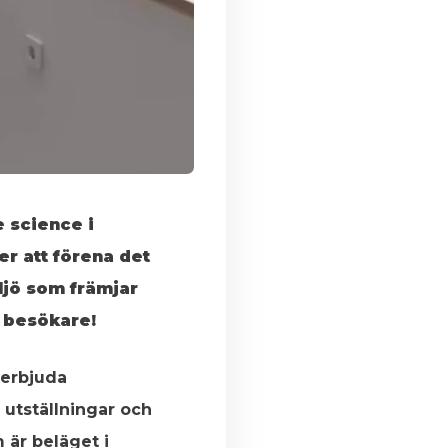
e science i
r att förena det
ljö som främjar
a besökare!
 erbjuda
utställningar och
 är beläget i