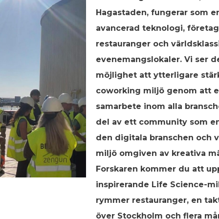
Hagastaden, fungerar som en
avancerad teknologi, företa
restauranger och världsklass
evenemangslokaler. Vi ser d
möjlighet att ytterligare st
coworking miljö genom att e
samarbete inom alla bransche
del av ett community som e
den digitala branschen och ve
miljö omgiven av kreativa mä
Forskaren kommer du att up
inspirerande Life Science-mi
rymmer restauranger, en tak
över Stockholm och flera må