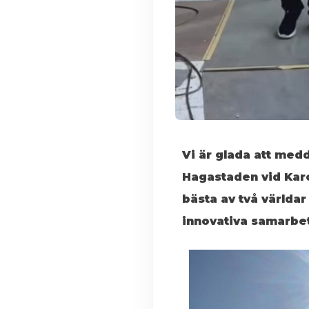
Vi är glada att medde
Hagastaden vid Karo
bästa av två världa
innovativa samarbet