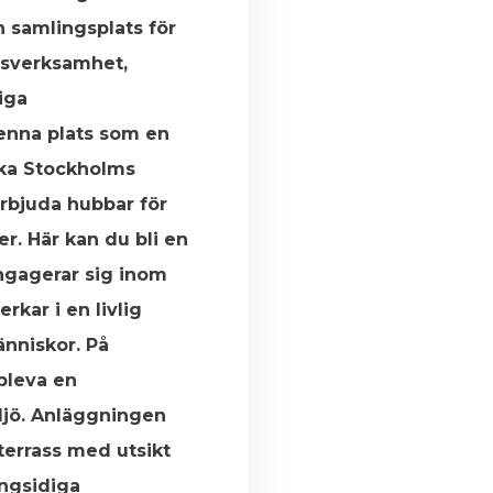
 samlingsplats för
gsverksamhet,
iga
enna plats som en
ärka Stockholms
rbjuda hubbar för
r. Här kan du bli en
ngagerar sig inom
rkar i en livlig
nniskor. På
pleva en
ljö. Anläggningen
terrass med utsikt
ngsidiga