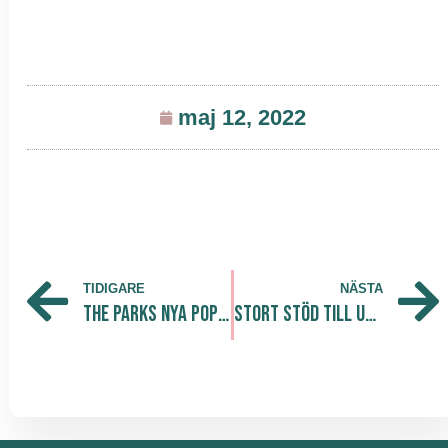
maj 12, 2022
TIDIGARE
NÄSTA
The Parks nya PopUp-koncept aktiverar ledig kapacitet i kontor.
Stort stöd till Ukraina och UNHCR för Sverige