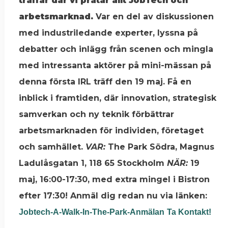
träffar där vi pratar allt JobTech och
arbetsmarknad.
Var en del av diskussionen
med industriledande experter, lyssna på
debatter och inlägg från scenen och mingla
med intressanta aktörer på mini-mässan på
denna första IRL träff den 19 maj. Få en
inblick i framtiden, där innovation, strategisk
samverkan och ny teknik förbättrar
arbetsmarknaden för individen, företaget
och samhället.
VAR:
The Park Södra, Magnus
Ladulåsgatan 1, 118 65 Stockholm
NÄR:
19
maj, 16:00-17:30, med extra mingel i Bistron
efter 17:30! Anmäl dig redan nu via länken:
Jobtech-A-Walk-In-The-Park-Anmälan
Ta Kontakt!