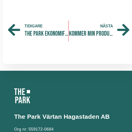
TIDIGARE
NÄSTA
The Park Ekonomiforum – 13/5 – 16.00
Kommer min produkt att sälja på Amazon? Torsdag 28/5
The Park Värtan
Hagastaden AB
Org nr: 559172-0684