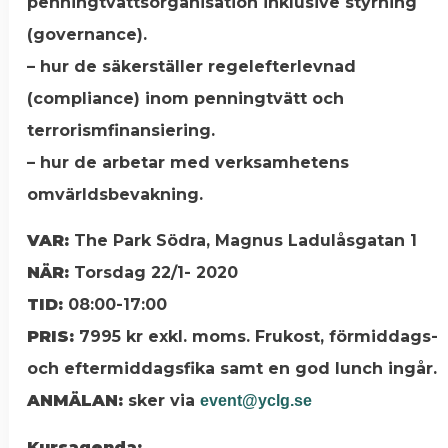
penningtvättsorganisation inklusive styrning
(governance).
– hur de säkerställer regelefterlevnad
(compliance) inom penningtvätt och
terrorismfinansiering.
– hur de arbetar med verksamhetens
omvärldsbevakning.
VAR:
The Park Södra, Magnus Ladulåsgatan 1
NÄR:
Torsdag 22/1- 2020
TID:
08:00-17:00
PRIS:
7995 kr exkl. moms. Frukost, förmiddags-
och eftermiddagsfika samt en god lunch ingår.
ANMÄLAN:
sker via
event@yclg.se
Kursagenda: