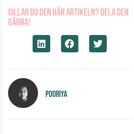
Gillar du den här artikeln? Dela den
gärna!
Pooriya