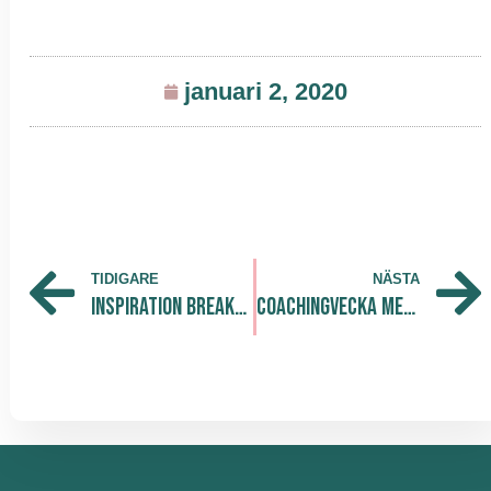
januari 2, 2020
TIDIGARE
NÄSTA
Inspiration Breakfast @ The Park – Anna Kinberg Batra – 12/12-19
Coachingvecka med Susann Sjöbom, The Park Södra