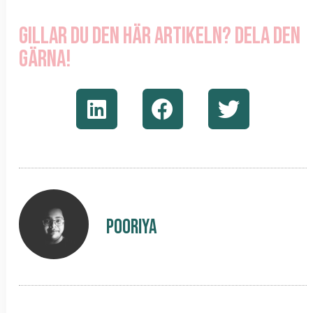
Gillar du den här artikeln? Dela den
gärna!
Pooriya